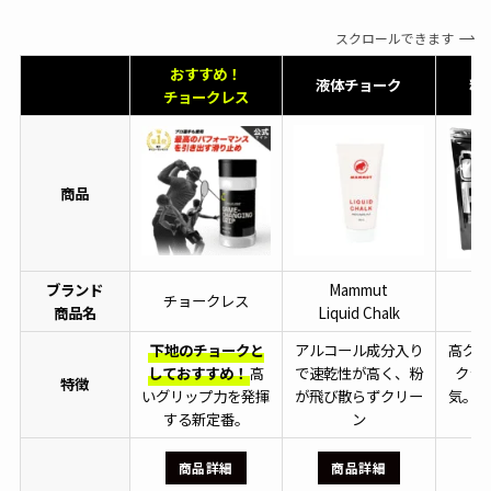
スクロールできます
おすすめ！
液体チョーク
粉
チョークレス
商品
ブランド
Mammut
チョークレス
商品名
Liquid Chalk
下地のチョークと
アルコール成分入り
高グリ
しておすすめ！
高
で速乾性が高く、粉
クラ
特徴
いグリップ力を発揮
が飛び散らずクリー
気。吸
する新定番。
ン
商品詳細
商品詳細