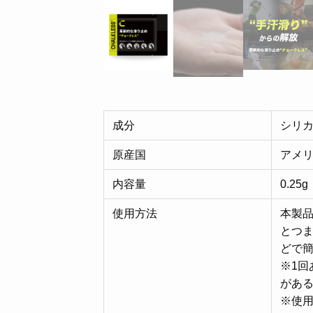
成分
シリ
原産国
アメ
内容量
0.25g
使用方法
本製
とつ
どで
※1回
があ
※使