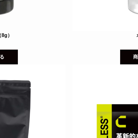
8g）
る