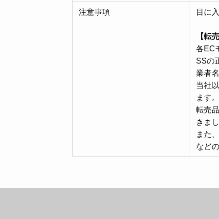
注意事項
目に
【転
各EC
SSの
業者
当社以
ます
転売
きま
また、
など