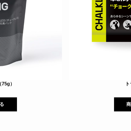
75g）
ト
る