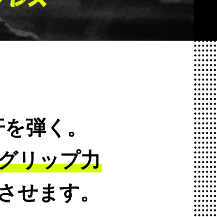
汗を弾く。
グリップ力
続させます。