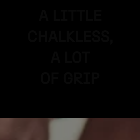
A LITTLE
CHALKLESS,
A LOT
OF GRIP