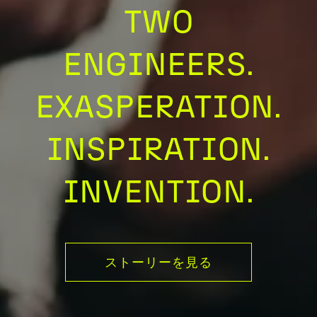
TWO
ENGINEERS.
EXASPERATION.
INSPIRATION.
INVENTION.
ストーリーを見る