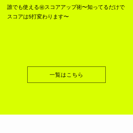
F
誰でも使える㊙︎スコアアップ術〜知ってるだけで
スコアは5打変わります〜
一覧はこちら